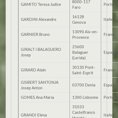
8000-117
GAMITO Teresa Judice
Portuga
Faro
16128
GARDINI Alexandre
Italie
Genova
13090 Aix-en-
GARNIER Bruno
France
Provence
25600
GIRALT i BALAGUERO
Balaguer
Espagn
Josep
(Lerida)
30130 Pont-
GIRARD Alain
France
Saint-Esprit
GISBERT SANTONJA
03700 Denia
Espagn
Josep Anton
GOMES Ana Maria
1300 Lisbonne
Portuga
31033
Castelfranco
GRANDI Elena
Italie
Veneto –