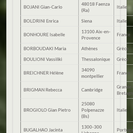
48018 Faenza
BOJANI Gian-Carlo
Italie
(Ra)
BOLDRINI Enrica
Siena
Italie
13100 Aix-en-
BONHOURE Isabelle
France
Provence
BORBOUDAKI Maria
Athènes
Grèce
BOULIONI Vassiliki
Thessalonique
Grèce
34090
BREICHNER Hélène
France
montpellier
Grande-
BRIGMAN Rebecca
Cambridge
Bretag
25080
BROGIOLO Gian Pietro
Polpenazze
Italie
(Bs)
1300-300
BUGALHAO Jacinta
Portuga
Lisbonne