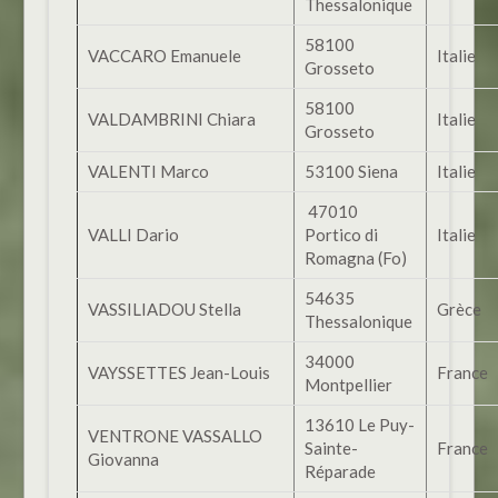
Thessalonique
58100
VACCARO Emanuele
Italie
Grosseto
58100
VALDAMBRINI Chiara
Italie
Grosseto
VALENTI Marco
53100 Siena
Italie
47010
VALLI Dario
Portico di
Italie
Romagna (Fo)
54635
VASSILIADOU Stella
Grèce
Thessalonique
34000
VAYSSETTES Jean-Louis
France
Montpellier
13610 Le Puy-
VENTRONE VASSALLO
Sainte-
France
Giovanna
Réparade