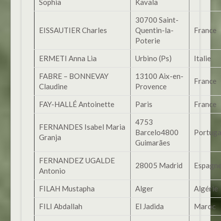
Sophia
Kavala
30700 Saint-
EISSAUTIER Charles
Quentin-la-
France
Poterie
ERMETI Anna Lia
Urbino (Ps)
Italie
FABRE – BONNEVAY
13100 Aix-en-
France
Claudine
Provence
FAY-HALLÉ Antoinette
Paris
France
4753
FERNANDES Isabel Maria
Barcelo4800
Portuga
Granja
Guimarães
FERNANDEZ UGALDE
28005 Madrid
Espagn
Antonio
FILAH Mustapha
Alger
Algérie
FILI Abdallah
El Jadida
Maroc