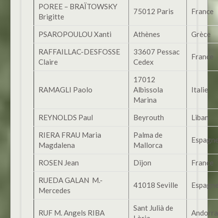
POREE – BRAÏTOWSKY
75012 Paris
France
Brigitte
PSAROPOULOU Xanti
Athènes
Grèce
RAFFAILLAC-DESFOSSE
33607 Pessac
France
Claire
Cedex
17012
RAMAGLI Paolo
Albissola
Italie
Marina
REYNOLDS Paul
Beyrouth
Liban
RIERA FRAU Maria
Palma de
Espagn
Magdalena
Mallorca
ROSEN Jean
Dijon
France
RUEDA GALAN M.-
41018 Seville
Espagn
Mercedes
Sant Julià de
RUF M. Angels RIBA
Andorra
Lòria