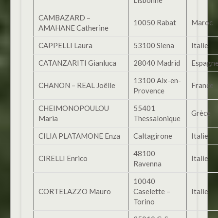
CAMBAZARD –
10050 Rabat
Maroc
AMAHANE Catherine
CAPPELLI Laura
53100 Siena
Italie
CATANZARITI Gianluca
28040 Madrid
Espagn
13100 Aix-en-
CHANON – REAL Joëlle
France
Provence
CHEIMONOPOULOU
55401
Grèce
Maria
Thessalonique
CILIA PLATAMONE Enza
Caltagirone
Italie
48100
CIRELLI Enrico
Italie
Ravenna
10040
CORTELAZZO Mauro
Caselette –
Italie
Torino