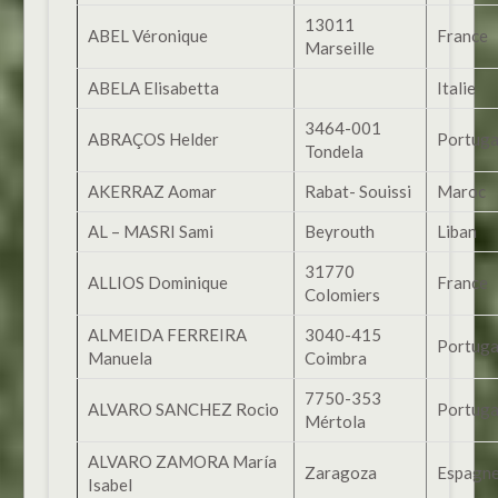
13011
ABEL Véronique
France
Marseille
ABELA Elisabetta
Italie
3464-001
ABRAÇOS Helder
Portuga
Tondela
AKERRAZ Aomar
Rabat- Souissi
Maroc
AL – MASRI Sami
Beyrouth
Liban
31770
ALLIOS Dominique
France
Colomiers
ALMEIDA FERREIRA
3040-415
Portuga
Manuela
Coimbra
7750-353
ALVARO SANCHEZ Rocio
Portuga
Mértola
ALVARO ZAMORA María
Zaragoza
Espagn
Isabel