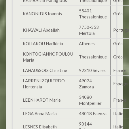
KAMBANIS Panagiotis
Thessalonique
Grèce
55401
KANONIDIS Ioannis
Grèce
Thessalonique
7750-353
KHAWALI Abdallah
Portuga
Mértola
KOILAKOU Harikleia
Athènes
Grèce
KONTOGIANNOPOULOU
Thessalonique
Grèce
Maria
LAHAUSSOIS Christine
92310 Sèvres
France
LARREN IZQUIERDO
49024
Espagn
Hortensia
Zamora
34080
LEENHARDT Marie
France
Montpellier
LEGA Anna Maria
48018 Faenza
Italie
90144
LESNES Elisabeth
Italie