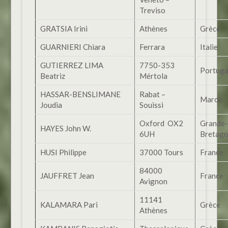
Treviso
GRATSIA Irini
Athènes
Grèce
GUARNIERI Chiara
Ferrara
Italie
GUTIERREZ LIMA
7750-353
Portuga
Beatriz
Mértola
HASSAR-BENSLIMANE
Rabat –
Maroc
Joudia
Souissi
Oxford OX2
Grande-
HAYES John W.
6UH
Bretag
HUSI Philippe
37000 Tours
France
84000
JAUFFRET Jean
France
Avignon
11141
KALAMARA Pari
Grèce
Athènes