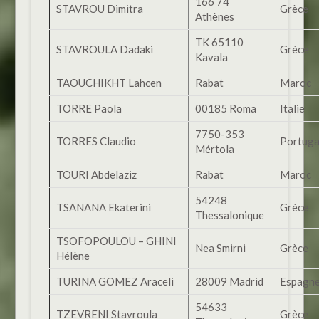
166 74
STAVROU Dimitra
Grèce
Athènes
TK 65110
STAVROULA Dadaki
Grèce
Kavala
TAOUCHIKHT Lahcen
Rabat
Maroc
TORRE Paola
00185 Roma
Italie
7750-353
TORRES Claudio
Portuga
Mértola
TOURI Abdelaziz
Rabat
Maroc
54248
TSANANA Ekaterini
Grèce
Thessalonique
TSOFOPOULOU – GHINI
Nea Smirni
Grèce
Hélène
TURINA GOMEZ Araceli
28009 Madrid
Espagn
54633
TZEVRENI Stavroula
Grèce