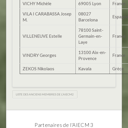
VICHY Michèle
69005 Lyon
France
VILA I CARABASSA Josep
08027
Espagn
M.
Barcelona
78100 Saint-
VILLENEUVE Estelle
Germain-en-
France
Laye
13100 Aix-en-
VINDRY Georges
France
Provence
ZEKOS Nikolaos
Kavala
Grèce
LISTE DES ANCIENS MEMBRES DE L'AIECM2
Partenaires de l'AIECM 3