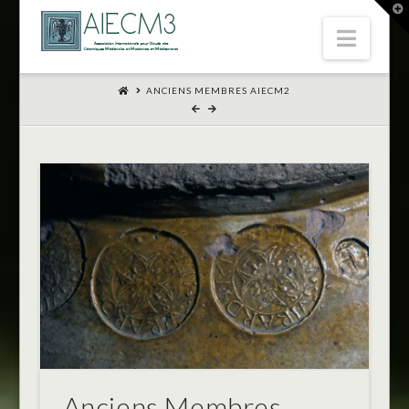
T
t
Navi
W
ANCIENS MEMBRES AIECM2
Anciens Membres