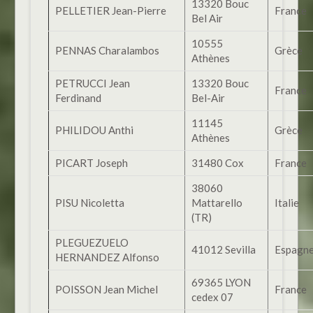
13320 Bouc
PELLETIER Jean-Pierre
France
Bel Air
10555
PENNAS Charalambos
Grèce
Athènes
PETRUCCI Jean
13320 Bouc
France
Ferdinand
Bel-Air
11145
PHILIDOU Anthi
Grèce
Athènes
PICART Joseph
31480 Cox
France
38060
PISU Nicoletta
Mattarello
Italie
(TR)
PLEGUEZUELO
41012 Sevilla
Espagn
HERNANDEZ Alfonso
69365 LYON
POISSON Jean Michel
France
cedex 07