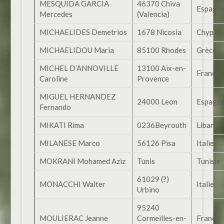
MESQUIDA GARCIA
46370 Chiva
Espagn
Mercedes
(Valencia)
MICHAELIDES Demetrios
1678 Nicosia
Chypre
MICHAELIDOU Maria
85100 Rhodes
Grèce
MICHEL D’ANNOVILLE
13100 Aix-en-
France
Caroline
Provence
MIGUEL HERNANDEZ
24000 Leon
Espagn
Fernando
MIKATI Rima
0236Beyrouth
Liban
MILANESE Marco
56126 Pisa
Italie
MOKRANI Mohamed Aziz
Tunis
Tunisie
61029 (?)
MONACCHI Walter
Italie
Urbino
95240
MOULIERAC Jeanne
Cormeilles-en-
France