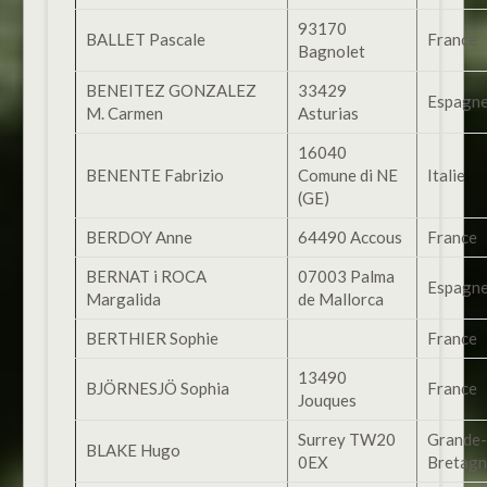
93170
BALLET Pascale
France
Bagnolet
BENEITEZ GONZALEZ
33429
Espagn
M. Carmen
Asturias
16040
BENENTE Fabrizio
Comune di NE
Italie
(GE)
BERDOY Anne
64490 Accous
France
BERNAT i ROCA
07003 Palma
Espagn
Margalida
de Mallorca
BERTHIER Sophie
France
13490
BJÖRNESJÖ Sophia
France
Jouques
Surrey TW20
Grande-
BLAKE Hugo
0EX
Bretag