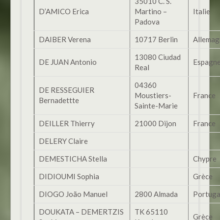
35010 C. S.
D’AMICO Erica
Martino –
Italie
Padova
DAIBER Verena
10717 Berlin
Allemag
13080 Ciudad
DE JUAN Antonio
Espagn
Real
04360
DE RESSEGUIER
Moustiers-
France
Bernadettte
Sainte-Marie
DEILLER Thierry
21000 Dijon
France
DELERY Claire
DEMESTICHA Stella
Chypre
DIDIOUMI Sophia
Grèce
DIOGO João Manuel
2800 Almada
Portuga
DOUKATA – DEMERTZIS
TK 65110
Grèce