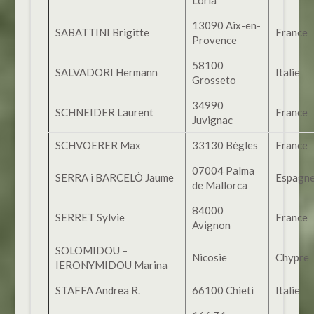
13090 Aix-en-
SABATTINI Brigitte
France
Provence
58100
SALVADORI Hermann
Italie
Grosseto
34990
SCHNEIDER Laurent
France
Juvignac
SCHVOERER Max
33130 Bègles
France
07004 Palma
SERRA i BARCELÓ Jaume
Espagn
de Mallorca
84000
SERRET Sylvie
France
Avignon
SOLOMIDOU –
Nicosie
Chypre
IERONYMIDOU Marina
STAFFA Andrea R.
66100 Chieti
Italie