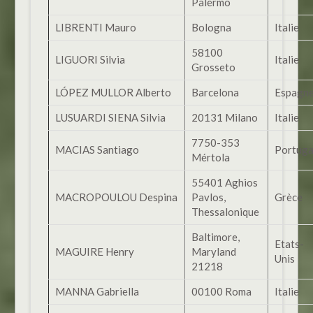
Palermo
LIBRENTI Mauro
Bologna
Italie
58100
LIGUORI Silvia
Italie
Grosseto
LÓPEZ MULLOR Alberto
Barcelona
Espagn
LUSUARDI SIENA Silvia
20131 Milano
Italie
7750-353
MACIAS Santiago
Portuga
Mértola
55401 Aghios
MACROPOULOU Despina
Pavlos,
Grèce
Thessalonique
Baltimore,
Etats-
MAGUIRE Henry
Maryland
Unis
21218
MANNA Gabriella
00100 Roma
Italie