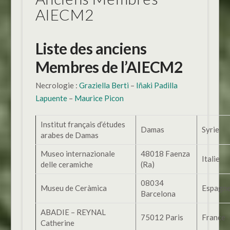
AIECM2
Liste des anciens
Membres de l’AIECM2
Necrologie :
Graziella Berti
–
Iñaki Padilla
Lapuente
–
Maurice Picon
Institut français d’études
Damas
Syrie
arabes de Damas
Museo internazionale
48018 Faenza
Italie
delle ceramiche
(Ra)
08034
Museu de Ceràmica
Espagn
Barcelona
ABADIE – REYNAL
75012 Paris
France
Catherine