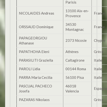
Parisis
13100 Aix-en-
NICOLAIDES Andreas
France
Provence
34530
ORSSAUD Dominique
France
Montagnac
PAPAGEORGIOU
2373 Nicosie
Chypre
Athanase
PAPATHOHA Eleni
Athènes
Grèce
PARASILITI Graziella
Caltagirone
Italie
PAROLI Lidia
00144 Roma
Italie
PARRA Maria Cecilia
56100 Pisa
Italie
PASCUAL PACHECO
46018
Espagn
Josefa
Valencia
PAZARAS Nikolaos
Grèce