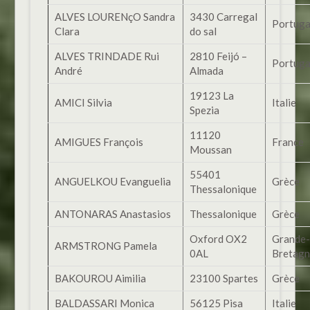
ALVES LOURENçO Sandra
3430 Carregal
Portuga
Clara
do sal
ALVES TRINDADE Rui
2810 Feijó –
Portuga
André
Almada
19123 La
AMICI Silvia
Italie
Spezia
11120
AMIGUES François
France
Moussan
55401
ANGUELKOU Evanguelia
Grèce
Thessalonique
ANTONARAS Anastasios
Thessalonique
Grèce
Oxford OX2
Grande-
ARMSTRONG Pamela
0AL
Bretag
BAKOUROU Aimilia
23100 Spartes
Grèce
BALDASSARI Monica
56125 Pisa
Italie