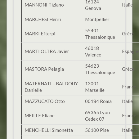
16124
MANNONI Tiziano
Italie
Genova
MARCHESI Henri
Montpellier
55401
MARKI Efterpi
Grèce
Thessalonique
46018
MARTI OLTRA Javier
Espagn
Valence
54623
MASTORA Pelagia
Grèce
Thessalonique
MATERNATI – BALDOUY
13001
France
Danielle
Marseille
MAZZUCATO Otto
00184 Roma
Italie
69365 Lyon
MEILLE Eliane
France
Cedex 07
MENCHELLI Simonetta
56100 Pise
Italie