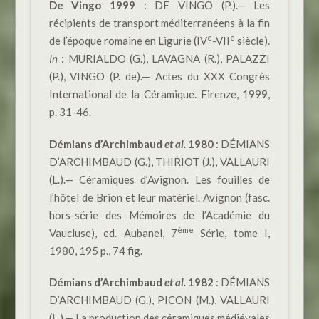
De Vingo 1999
: DE VINGO (P.).— Les
récipients de transport méditerranéens à la fin
e
e
de l’époque romaine en Ligurie (IV
-VII
siècle).
In
: MURIALDO (G.), LAVAGNA (R.), PALAZZI
(P.), VINGO (P. de).— Actes du XXX Congrès
International de la Céramique. Firenze, 1999,
p. 31-46.
Démians d’Archimbaud
et al.
1980
: DÉMIANS
D’ARCHIMBAUD (G.), THIRIOT (J.), VALLAURI
(L.).— Céramiques d’Avignon. Les fouilles de
l’hôtel de Brion et leur matériel. Avignon (fasc.
hors-série des Mémoires de l’Académie du
ème
Vaucluse), ed. Aubanel, 7
Série, tome I,
1980, 195 p., 74 fig.
Démians d’Archimbaud
et al.
1982
: DÉMIANS
D’ARCHIMBAUD (G.), PICON (M.), VALLAURI
(L.).— La production des céramiques médiévales