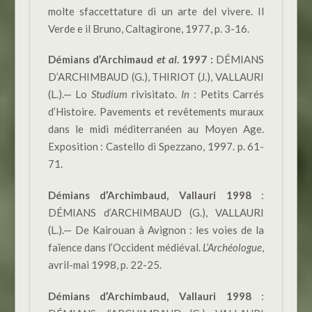
molte sfaccettature di un arte del vivere. Il
Verde e il Bruno, Caltagirone, 1977, p. 3-16.
Démians d’Archimaud
et al
.
1997 :
DÉMIANS
D’ARCHIMBAUD (G.), THIRIOT (J.), VALLAURI
(L.).— Lo
Studium
rivisitato.
In
: Petits Carrés
d’Histoire. Pavements et revêtements muraux
dans le midi méditerranéen au Moyen Age.
Exposition : Castello di Spezzano, 1997. p. 61-
71.
Démians d’Archimbaud, Vallauri 1998
:
DÉMIANS d’ARCHIMBAUD (G.), VALLAURI
(L.).— De Kairouan à Avignon : les voies de la
faïence dans l’Occident médiéval.
L’Archéologue
,
avril-mai 1998, p. 22-25.
Démians d’Archimbaud, Vallauri 1998
: