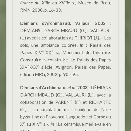
France du XIIIe au XVIIIe s.
, Musée de Brou,
RMN, 2000, p. 16-33.
Démians d’Archimbaud, Vallauri 2002
:
DÉMIANS D’ARCHIMBAUD (G.), VALLAURI
(L.) avec la collaboration de THIRIOT (J.).— Les
sols, une ambiance colorée,
In
: Palais des
e
e
Papes XIV
-XX
s., Monument de l’histoire.
Construire, reconstruire. Le Palais des Papes
e
e
XIV
-XX
siècle, Avignon, Palais des Papes,
édition MRG, 2002, p. 90 – 95.
Démians d’Archimbaud
et al.
2003 :
DÉMIANS
D’ARCHIMBAUD (G.), VALLAURI (L.), avec la
collaboration de PARENT (F.) et RICHARTÉ
(C.).— La circulation de céramique de l’aire
byzantine en Provence, Languedoc et Corse du
e
e
X
au XIV
s ».
In
: La céramique médiévale en