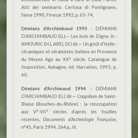
Atti del seminario Certosa di Pontignano,
Siena 1990, Firenze 1992, p. 65-74.
Démians d’Archimbaud 1993
: DÉMIANS
D’ARCHIMBAUD (G.).— Les bols de Digne.
In
:
AMOURIC (H.), ABEL (V.) dir.— Un goût d’Italie :
céramiques et céramistes italiens en Provence
e
du Moyen Age au XX
siècle. Catalogue de
l’exposition, Aubagne, éd. Narration, 1993, p.
60.
Démians d’Archimaud 1994 :
DÉMIANS
D’ARCHIMBAUD (G.) dir.— L’oppidum de Saint-
Blaise (Bouches-du-Rhône) : la réoccupation
e
e
aux V
-VII
siècles d’après les fouilles
récentes,
Documents d’Archéologie Française
,
n°45, Paris 1994. 264 p., ill.