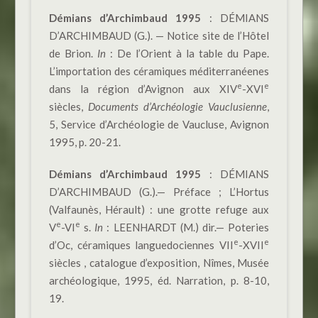
Démians d’Archimbaud 1995
: DÉMIANS
D’ARCHIMBAUD (G.). — Notice site de l’Hôtel
de Brion.
In
: De l’Orient à la table du Pape.
L’importation des céramiques méditerranéenes
e
e
dans la région d’Avignon aux XIV
-XVI
siècles,
Documents d’Archéologie Vauclusienne
,
5, Service d’Archéologie de Vaucluse, Avignon
1995, p. 20-21.
Démians d’Archimbaud 1995
: DÉMIANS
D’ARCHIMBAUD (G.).— Préface ; L’Hortus
(Valfaunès, Hérault) : une grotte refuge aux
e
e
V
-VI
s.
In
: LEENHARDT (M.) dir.— Poteries
e
e
d’Oc, céramiques languedociennes VII
-XVII
siècles , catalogue d’exposition, Nîmes, Musée
archéologique, 1995, éd. Narration, p. 8-10,
19.