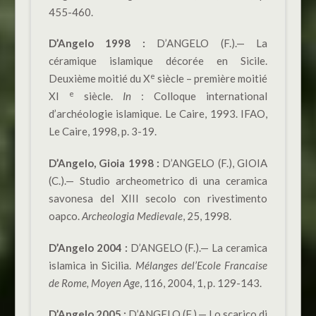
455-460.
D’Angelo 1998 :
D’ANGELO (F.).— La
céramique islamique décorée en Sicile.
e
Deuxième moitié du X
siècle – première moitié
e
XI
siècle.
In
: Colloque international
d’archéologie islamique. Le Caire, 1993. IFAO,
Le Caire, 1998, p. 3-19.
D’Angelo, Gioia 1998 :
D’ANGELO (F.), GIOIA
(C.).— Studio archeometrico di una ceramica
savonesa del XIII secolo con rivestimento
oapco.
Archeologia Medievale
, 25, 1998.
D’Angelo 2004 :
D’ANGELO (F.).— La ceramica
islamica in Sicilia.
Mélanges del’Ecole Francaise
de Rome, Moyen Age
, 116, 2004, 1, p. 129-143.
D’Angelo 2005 :
D’ANGELO (F.).— Lo scarico di