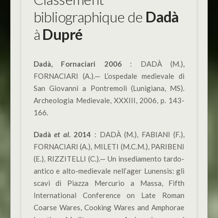
bibliographique de
Dadà
à
Dupré
Dadà, Fornaciari 2006
: DADÀ (M.),
FORNACIARI (A.).— L’ospedale medievale di
San Giovanni a Pontremoli (Lunigiana, MS).
Archeologia Medievale, XXXIII, 2006, p. 143-
166.
Dadà
et al
. 2014
: DADÀ (M.), FABIANI (F.),
FORNACIARI (A.), MILETI (M.C.M.), PARIBENI
(E.), RIZZITELLI (C.).— Un insediamento tardo-
antico e alto-medievale nell’ager Lunensis: gli
scavi di Piazza Mercurio a Massa, Fifth
International Conference on Late Roman
Coarse Wares, Cooking Wares and Amphorae