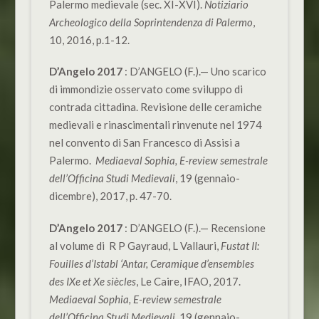
Palermo medievale (sec. XI-XVI).
Notiziario
Archeologico della Soprintendenza di Palermo
,
10, 2016, p.1-12.
D’Angelo 2017
: D’ANGELO (F.).— Uno scarico
di immondizie osservato come sviluppo di
contrada cittadina. Revisione delle ceramiche
medievali e rinascimentali rinvenute nel 1974
nel convento di San Francesco di Assisi a
Palermo.
Mediaeval Sophia, E-review semestrale
dell’Officina Studi Medievali
, 19 (gennaio-
dicembre), 2017, p. 47-70.
D’Angelo 2017
: D’ANGELO (F.).— Recensione
al volume di R P Gayraud, L Vallauri,
Fustat II:
Fouilles d’Istabl ‘Antar, Ceramique d’ensembles
des IXe et Xe siècles
, Le Caire, IFAO, 2017.
Mediaeval Sophia, E-review semestrale
dell’Officina Studi Medievali
, 19 (gennaio-