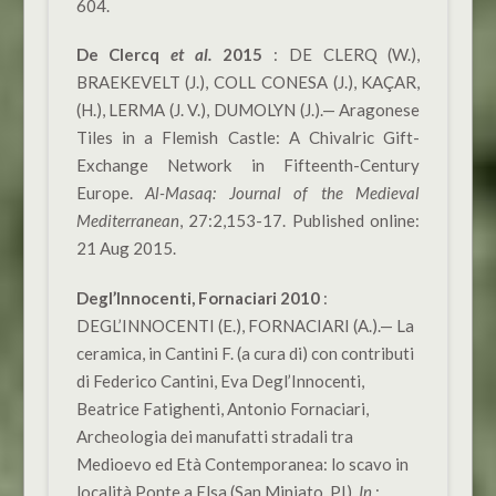
604.
De Clercq
et al.
2015
: DE CLERQ (W.),
BRAEKEVELT (J.), COLL CONESA (J.), KAÇAR,
(H.), LERMA (J. V.), DUMOLYN (J.).— Aragonese
Tiles in a Flemish Castle: A Chivalric Gift-
Exchange Network in Fifteenth-Century
Europe.
Al-Masaq: Journal of the Medieval
Mediterranean
, 27:2,153-17. Published online:
21 Aug 2015.
Degl’Innocenti, Fornaciari 2010
:
DEGL’INNOCENTI (E.), FORNACIARI (A.).— La
ceramica, in Cantini F. (a cura di) con contributi
di Federico Cantini, Eva Degl’Innocenti,
Beatrice Fatighenti, Antonio Fornaciari,
Archeologia dei manufatti stradali tra
Medioevo ed Età Contemporanea: lo scavo in
località Ponte a Elsa (San Miniato, PI).
In
: