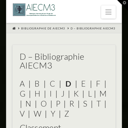
T
t
Navi
W
BIBLIOGRAPHIE DE AIECM3
D – BIBLIOGRAPHIE AIECM3
D – Bibliographie
AIECM3
A
|
B
|
C
|
D
|
E
|
F
|
G
|
H
|
I
|
J
|
K
|
L
|
M
|
N
|
O
|
P
|
R
|
S
|
T
|
V
|
W
|
Y
|
Z
Classement