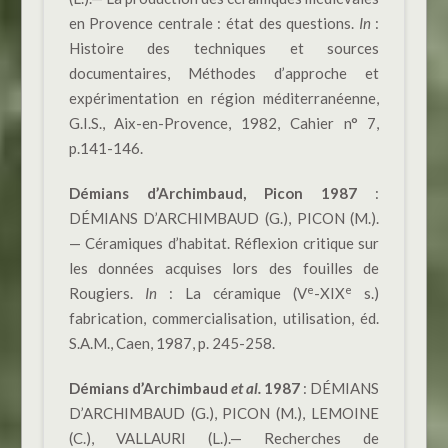
en Provence centrale : état des questions.
In
:
Histoire des techniques et sources
documentaires, Méthodes d’approche et
expérimentation en région méditerranéenne,
G.I.S., Aix-en-Provence, 1982, Cahier n° 7,
p.141-146.
Démians d’Archimbaud, Picon 1987
:
DÉMIANS D’ARCHIMBAUD (G.), PICON (M.).
— Céramiques d’habitat. Réflexion critique sur
les données acquises lors des fouilles de
e
e
Rougiers.
In
: La céramique (V
-XIX
s.)
fabrication, commercialisation, utilisation, éd.
S.A.M., Caen, 1987, p. 245-258.
Démians d’Archimbaud
et al.
1987
: DÉMIANS
D’ARCHIMBAUD (G.), PICON (M.), LEMOINE
(C.), VALLAURI (L.).— Recherches de