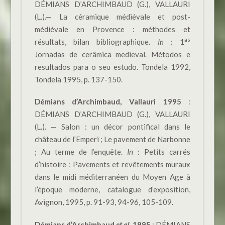
DÉMIANS D’ARCHIMBAUD (G.), VALLAURI
(L.).— La céramique médiévale et post-
médiévale en Provence : méthodes et
as
résultats, bilan bibliographique.
In
: 1
Jornadas de cerâmica medieval. Métodos e
resultados para o seu estudo. Tondela 1992,
Tondela 1995, p. 137-150.
Démians d’Archimbaud, Vallauri 1995
:
DÉMIANS D’ARCHIMBAUD (G.), VALLAURI
(L.). — Salon : un décor pontifical dans le
château de l’Emperi ; Le pavement de Narbonne
; Au terme de l’enquête.
In
: Petits carrés
d’histoire : Pavements et revêtements muraux
dans le midi méditerranéen du Moyen Age à
l’époque moderne, catalogue d’exposition,
Avignon, 1995, p. 91-93, 94-96, 105-109.
Démians d’Archimbaud
et al
.
1995
: DÉMIANS