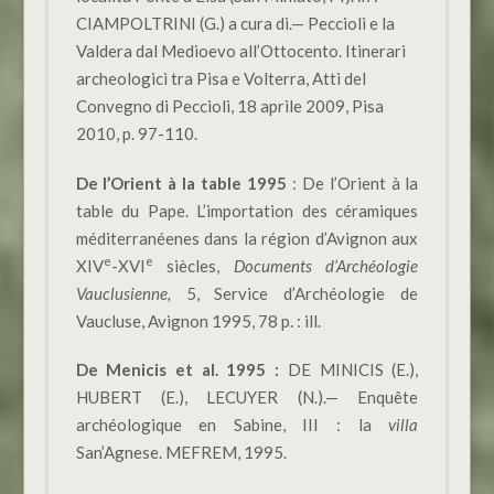
CIAMPOLTRINI (G.) a cura di.— Peccioli e la
Valdera dal Medioevo all’Ottocento. Itinerari
archeologici tra Pisa e Volterra, Atti del
Convegno di Peccioli, 18 aprile 2009, Pisa
2010, p. 97-110.
De l’Orient à la table 1995
: De l’Orient à la
table du Pape. L’importation des céramiques
méditerranéenes dans la région d’Avignon aux
e
e
XIV
-XVI
siècles,
Documents d’Archéologie
Vauclusienne,
5, Service d’Archéologie de
Vaucluse, Avignon 1995, 78 p. : ill.
De Menicis et al. 1995 :
DE MINICIS (E.),
HUBERT (E.), LECUYER (N.).— Enquête
archéologique en Sabine, III : la
villa
San’Agnese. MEFREM, 1995.