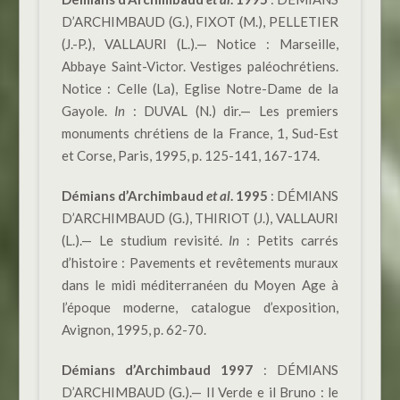
D’ARCHIMBAUD (G.), FIXOT (M.), PELLETIER
(J.-P.), VALLAURI (L.).— Notice : Marseille,
Abbaye Saint-Victor. Vestiges paléochrétiens.
Notice : Celle (La), Eglise Notre-Dame de la
Gayole.
In
: DUVAL (N.) dir.— Les premiers
monuments chrétiens de la France, 1, Sud-Est
et Corse, Paris, 1995, p. 125-141, 167-174.
Démians d’Archimbaud
et al
.
1995
: DÉMIANS
D’ARCHIMBAUD (G.), THIRIOT (J.), VALLAURI
(L.).— Le studium revisité.
In
: Petits carrés
d’histoire : Pavements et revêtements muraux
dans le midi méditerranéen du Moyen Age à
l’époque moderne, catalogue d’exposition,
Avignon, 1995, p. 62-70.
Démians d’Archimbaud 1997
: DÉMIANS
D’ARCHIMBAUD (G.).— Il Verde e il Bruno : le