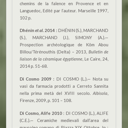
chemins de la faïence en Provence et en
Languedoc, Edité par l’auteur. Marseille 1997,
102 p.
Dhénin
et al
.
2014 :
DHÉNIN (S.), MARCHAND
(S.), MARCHAND (J.), SIMONY (A.).—
Prospection archéologique de Kôm Abou
Billou/Térénouthis (Delta) – 2013,
Bulletin de
liaison de la céramique égyptienne
, Le Caire, 24,
2014 p. 51-68.
Di Cosmo 2009 :
DI COSMO (L.
).—
Nota su
vasi da farmacia prodotti a Cerreto Sannita
nella prima metà del XVIII secolo
.
Albisola
,
Firenze, 2009, p. 101 – 108.
Di Cosmo, Alife 2010
: DI COSMO (L.), ALIFE
(C.E.).— Ceramiche medievali dall’area del
mausoleo romano di Piazza XIX Ottobre. In :