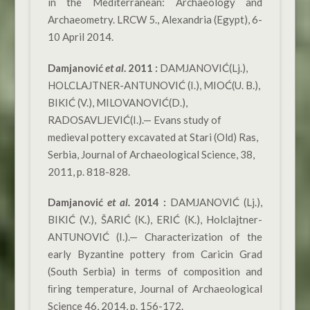
in the Mediterranean: Archaeology and
Archaeometry. LRCW 5., Alexandria (Egypt), 6-
10 April 2014.
Damjanović
et al
. 2011 :
DAMJANOVIĆ(Lj.),
HOLCLAJTNER-ANTUNOVIĆ (I.), MIOĆ(U. B.),
BIKIĆ (V.), MILOVANOVIĆ(D.),
RADOSAVLJEVIĆ(I.).— Evans study of
medieval pottery excavated at Stari (Old) Ras,
Serbia, Journal of Archaeological Science, 38,
2011, p. 818-828.
Damjanović
et al.
2014 :
DAMJANOVIĆ (Lj.),
BIKIĆ (V.), ŠARIĆ (K.), ERIĆ (K.), Holclajtner-
ANTUNOVIĆ (I.).— Characterization of the
early Byzantine pottery from Caricin Grad
(South Serbia) in terms of composition and
ﬁring temperature, Journal of Archaeological
Science 46, 2014, p. 156-172.