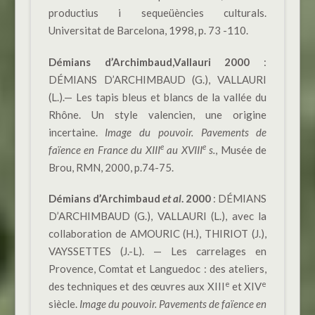
productius i sequeüències culturals.
Universitat de Barcelona, 1998, p. 73 -110.
Démians d’Archimbaud,Vallauri 2000
:
DÉMIANS D’ARCHIMBAUD (G.), VALLAURI
(L.).— Les tapis bleus et blancs de la vallée du
Rhône. Un style valencien, une origine
incertaine.
Image du pouvoir. Pavements de
e
e
faïence en France du XIII
au XVIII
s.
, Musée de
Brou, RMN, 2000, p.74-75.
Démians d’Archimbaud
et al
.
2000
: DÉMIANS
D’ARCHIMBAUD (G.), VALLAURI (L.), avec la
collaboration de AMOURIC (H.), THIRIOT (J.),
VAYSSETTES (J.-L). — Les carrelages en
Provence, Comtat et Languedoc : des ateliers,
e
e
des techniques et des œuvres aux XIII
et XIV
siècle.
Image du pouvoir. Pavements de faïence en