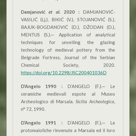
Damjanović
et al.
2020 :
DAMJANOVIĆ-
VASILIĆ (Lj.), BIKIĆ (V.), STOJANOVIĆ (S.),
BAJUK-BOGDANOVIĆ (D.), DŽODAN (D.),
MENTUS (S.).— Application of analytical
techniques for unveiling the glazing
technology of medieval pottery from the
Belgrade Fortress, Journal of the Serbian
Chemical Society, 2020.
https://doi.org/10.2298/JSC200401036D
D’Angelo 1990 :
D’ANGELO (F.).— Le
ceramiche medievali espote al Museo
Archeologico di Marsala.
Sicilia Archeologica
,
n° 72, 1990.
D’Angelo 1991 :
D’ANGELO (F.).— Le
protomaioliche rinvenute a Marsala ed il loro