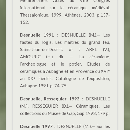
Méditerranée. Actes du VIIe Congrès
international sur la céramique médiéval.
Thessalonique, 1999. Athènes, 2003, p.137-
152.
Desnuelle 1991
: DESNUELLE (M.).— Les
fastes du logis. Les maîtres du grand feu,
Saint-Jean-du-Désert.
In
: ABEL (V.),
AMOURIC (H.) dir. — La céramique,
l’archéologue et le potier, Etudes de
e
céramiques à Aubagne et en Provence du XVI
e
au XX
siècles. Catalogue de l’exposition,
Aubagne 1991, p. 74-75.
Desnuelle, Resseguier 1993
: DESNUELLE
(M.), RESSEGUIER (B.).— Céramiques. Les
collections du Musée de Gap, Gap 1993, 179 p.
Desnuelle 1997
: DESNUELLE (M.).— Sur les