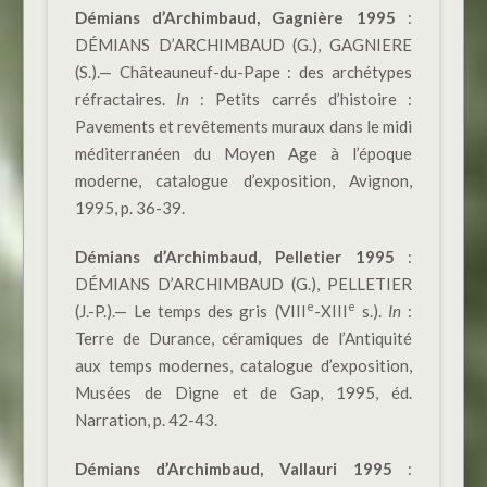
Démians d’Archimbaud, Gagnière 1995
:
DÉMIANS D’ARCHIMBAUD (G.), GAGNIERE
(S.).— Châteauneuf-du-Pape : des archétypes
réfractaires.
In
: Petits carrés d’histoire :
Pavements et revêtements muraux dans le midi
méditerranéen du Moyen Age à l’époque
moderne, catalogue d’exposition, Avignon,
1995, p. 36-39.
Démians d’Archimbaud, Pelletier 1995
:
DÉMIANS D’ARCHIMBAUD (G.), PELLETIER
e
e
(J.-P.).— Le temps des gris (VIII
-XIII
s.).
In
:
Terre de Durance, céramiques de l’Antiquité
aux temps modernes, catalogue d’exposition,
Musées de Digne et de Gap, 1995, éd.
Narration, p. 42-43.
Démians d’Archimbaud, Vallauri 1995
: