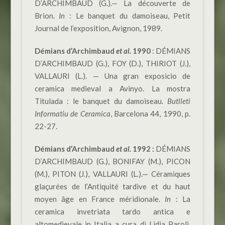
D’ARCHIMBAUD (G.).— La découverte de
Brion.
In
: Le banquet du damoiseau, Petit
Journal de l’exposition, Avignon, 1989.
Démians d’Archimbaud
et al.
1990
: DÉMIANS
D’ARCHIMBAUD (G.), FOY (D.), THIRIOT (J.),
VALLAURI (L.). — Una gran exposicio de
ceramica medieval a Avinyo. La mostra
Titulada : le banquet du damoiseau.
Butlleti
Informatiu de Ceramica
, Barcelona 44, 1990, p.
22-27.
Démians d’Archimbaud
et al.
1992 :
DÉMIANS
D’ARCHIMBAUD (G.), BONIFAY (M.), PICON
(M.), PITON (J.), VALLAURI (L.).— Céramiques
glaçurées de l’Antiquité tardive et du haut
moyen âge en France méridionale.
In
: La
ceramica invetriata tardo antica e
altomedievale in Italia a cura di Lidia Paroli,