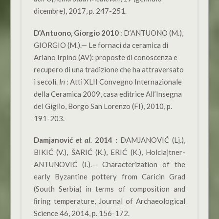
dicembre), 2017, p. 247-251.
D’Antuono, Giorgio 2010
: D’ANTUONO (M.),
GIORGIO (M.).— Le fornaci da ceramica di
Ariano Irpino (AV): proposte di conoscenza e
recupero di una tradizione che ha attraversato
i secoli.
In
: Atti XLII Convegno Internazionale
della Ceramica 2009, casa editrice All’Insegna
del Giglio, Borgo San Lorenzo (FI), 2010, p.
191-203.
Damjanović
et al.
2014 :
DAMJANOVIĆ (Lj.),
BIKIĆ (V.), ŠARIĆ (K.), ERIĆ (K.), Holclajtner-
ANTUNOVIĆ (I.).— Characterization of the
early Byzantine pottery from Caricin Grad
(South Serbia) in terms of composition and
ﬁring temperature, Journal of Archaeological
Science 46, 2014, p. 156-172.