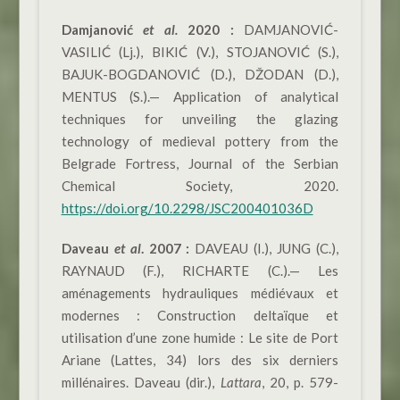
Damjanović
et al.
2020 :
DAMJANOVIĆ-
VASILIĆ (Lj.), BIKIĆ (V.), STOJANOVIĆ (S.),
BAJUK-BOGDANOVIĆ (D.), DŽODAN (D.),
MENTUS (S.).— Application of analytical
techniques for unveiling the glazing
technology of medieval pottery from the
Belgrade Fortress, Journal of the Serbian
Chemical Society, 2020.
https://doi.org/10.2298/JSC200401036D
Daveau
et al
.
2007 :
DAVEAU (I.), JUNG (C.),
RAYNAUD (F.), RICHARTE (C.).— Les
aménagements hydrauliques médiévaux et
modernes : Construction deltaïque et
utilisation d’une zone humide : Le site de Port
Ariane (Lattes, 34) lors des six derniers
millénaires. Daveau (dir.),
Lattara
, 20, p. 579-