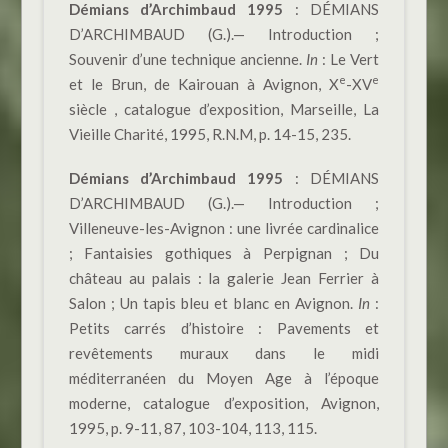
Démians d’Archimbaud 1995
: DÉMIANS
D’ARCHIMBAUD (G.).— Introduction ;
Souvenir d’une technique ancienne.
In
: Le Vert
e
e
et le Brun, de Kairouan à Avignon, X
-XV
siècle , catalogue d’exposition, Marseille, La
Vieille Charité, 1995, R.N.M, p. 14-15, 235.
Démians d’Archimbaud 1995
: DÉMIANS
D’ARCHIMBAUD (G.).— Introduction ;
Villeneuve-les-Avignon : une livrée cardinalice
; Fantaisies gothiques à Perpignan ; Du
château au palais : la galerie Jean Ferrier à
Salon ; Un tapis bleu et blanc en Avignon.
In
:
Petits carrés d’histoire : Pavements et
revêtements muraux dans le midi
méditerranéen du Moyen Age à l’époque
moderne, catalogue d’exposition, Avignon,
1995, p. 9-11, 87, 103-104, 113, 115.