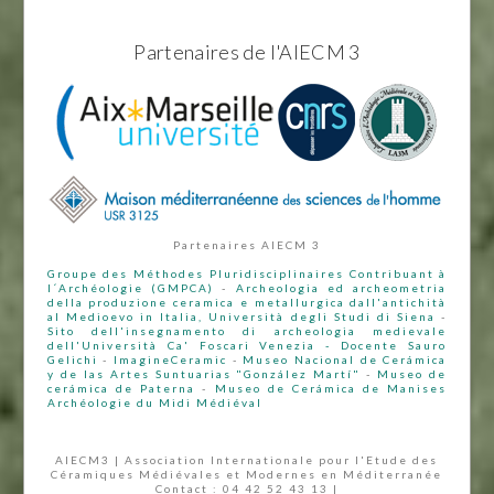
Partenaires de l'AIECM 3
Partenaires AIECM 3
Groupe des Méthodes Pluridisciplinaires Contribuant à
l´Archéologie (GMPCA)
-
Archeologia ed archeometria
della produzione ceramica e metallurgica dall'antichità
al Medioevo in Italia, Università degli Studi di Siena
-
Sito dell'insegnamento di archeologia medievale
dell'Università Ca' Foscari Venezia - Docente Sauro
Gelichi
-
ImagineCeramic
-
Museo Nacional de Cerámica
y de las Artes Suntuarias "González Martí"
-
Museo de
cerámica de Paterna
-
Museo de Cerámica de Manises
Archéologie du Midi Médiéval
AIECM3 | Association Internationale pour l'Etude des
Céramiques Médiévales et Modernes en Méditerranée
Contact : 04 42 52 43 13 |