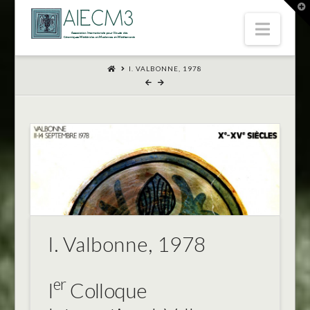
T
t
Navi
W
I. VALBONNE, 1978
I. Valbonne, 1978
er
I
Colloque