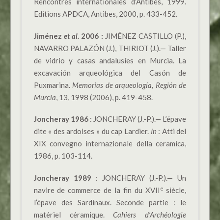
Rencontres internationales d’Antibes, 1999.
Editions APDCA, Antibes, 2000, p. 433-452.
Jiménez
et al.
2006 :
JIMÉNEZ CASTILLO (P.),
NAVARRO PALAZÓN (J.), THIRIOT (J.).— Taller
de vidrio y casas andalusíes en Murcia. La
excavación arqueológica del Casón de
Puxmarina.
Memorias de arqueología, Región de
Murcia
, 13, 1998 (2006), p. 419-458.
Joncheray 1986
: JONCHERAY (J.-P.).— L’épave
dite « des ardoises » du cap Lardier.
In
: Atti del
XIX convegno internazionale della ceramica,
1986, p. 103-114.
Joncheray 1989
: JONCHERAY (J.-P.).— Un
e
navire de commerce de la fin du XVII
siècle,
l’épave des Sardinaux. Seconde partie : le
matériel céramique.
Cahiers d’Archéologie