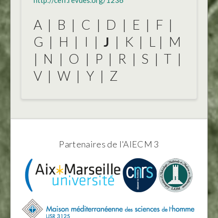
http://cefr.revues.org/1236
A
|
B
|
C
|
D
|
E
|
F
|
G
|
H
|
I
|
J
|
K
|
L
|
M
|
N
|
O
|
P
|
R
|
S
|
T
|
V
|
W
|
Y
|
Z
Partenaires de l'AIECM 3