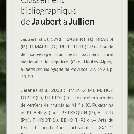
bibliographique
de
Jaubert
à
Jullien
Jaubert
et al.
1993
: JAUBERT (J.), BRANDI
(R.), LEMAIRE (G.), PELLETIER (J.-P.)— Fouille
de sauvetage d’un petit bâtiment rural
médiéval : le sépulcre (Oze, Hautes-Alpes).
Bulletin archéologique de Provence
, 22, 1993, p.
73-88.
Jiménez
et al
.
2000 :
JIMÉNEZ (P.), MUÑOZ
LOPEZ (F.), THIRIOT (J.).— Les ateliers urbains
e
de verriers de Murcia au XII
s. (C. Puxmarina
et Pl. Belluga).
In
: PÉTREQUIN (P.), FLUZIN
(Ph.), THIRIOT (J.), BENOIT (P.) dir.— Arts du
èmes
feu et productions artisanales. XX