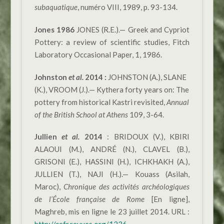
subaquatique
, numéro VIII, 1989, p. 93-134.
Jones 1986
JONES (R.E.).— Greek and Cypriot
Pottery: a review of scientific studies, Fitch
Laboratory Occasional Paper, 1, 1986.
Johnston
et al.
2014 :
JOHNSTON (A.), SLANE
(K.), VROOM (J.).— Kythera forty years on: The
pottery from historical Kastri revisited,
Annual
of the British School at Athens
109, 3-64.
Jullien
et al.
2014
: BRIDOUX (V.), KBIRI
ALAOUI (M.), ANDRÉ (N.), CLAVEL (B.),
GRISONI (E.), HASSINI (H.), ICHKHAKH (A.),
JULLIEN (T.), NAJI (H.).— Kouass (Asilah,
Maroc),
Chronique des activités archéologiques
de l’École française de Rome
[En ligne],
Maghreb, mis en ligne le 23 juillet 2014. URL :