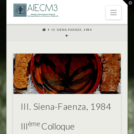
T
t
Navi
W
III. SIENA-FAENZA, 1984
III. Siena-Faenza, 1984
ème
III
Colloque