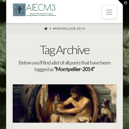
T
t
Navi
W
MONTPELLIER-2014
Tag Archive
Below you'll find a list of all posts that have been
tagged as
“Montpellier-2014”